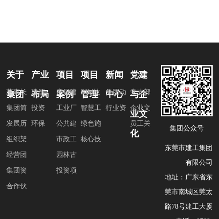
关于
产业
项目
项目
新闻
党建
董事长
建筑
房屋建
BIM技
集团动
党支部
集团
布局
案例
管理
中心
与企
致辞
集团简
投资
筑工程
工业厂
术
智慧工
态
行业资
建设
企业文
业文
介
发展历
环保
房工程
公共建
地
绿色施
讯
化
员工关
集团公众号
化
程
组织架
筑工程
市政工
工
核心技
爱
东莞市建工集团
构
经营团
程
园林古
术
有限公司
队
集团资
建筑
投资项
地址：广东省东
质与荣
合作伙
目工程
莞市南城区莞太
誉
伴
路78号建工大厦