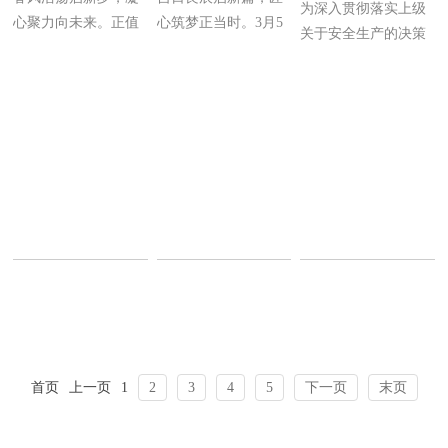
航复工复产——
为深入贯彻落实上级
心筑梦正当时。3月5
心聚力向未来。正值
关于安全生产的决策
总部项目开工大
春茗座谈暨团建
日上午，谢岗祐富百
2026丙午马年开局之
集团召开2026年
部署，筑牢节后复工
胜宝总部项目开工祈
际，为精准研判行业
吉
联谊会圆满举
复产安全防线，3月4
度安全生
福仪式顺利举行，仪
新形势，破解发展难
日，东莞建工集团召
式简约庄...
题，凝...
开202...
首页
上一页
1
2
3
4
5
下一页
末页