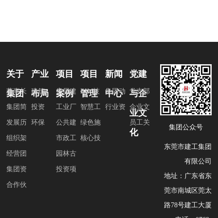
关于
产业
项目
项目
新闻
党建
董事长
建筑
房屋建
BIM技
集团动
党支部
集团
布局
案例
管理
中心
与企
致辞
集团简
投资
筑工程
工业厂
术
智慧工
态
行业资
建设
企业文
业文
介
发展历
环保
房工程
公共建
地
绿色施
讯
化
员工关
集团公众号
化
程
组织架
筑工程
市政工
工
核心技
爱
东莞市建工集团
构
经营团
程
园林古
术
有限公司
队
集团资
建筑
投资项
地址：广东省东
质与荣
合作伙
目工程
莞市南城区莞太
誉
伴
路78号建工大厦