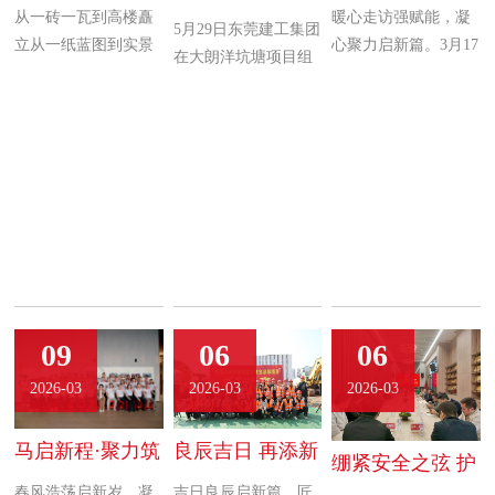
篇｜汇迅•湾区创
从一砖一瓦到高楼矗
求，聚力赋能启
暖心走访强赋能，凝
健之路丨排查整
5月29日东莞建工集团
立从一纸蓝图到实景
心聚力启新篇。3月17
在大朗洋坑塘项目组
科通信设备制造
新程｜东莞市住
呈现数百个日夜的匠
日，东莞市住房和城
治风险隐患——
织召开了5月在建项目
心倾筑汇迅•湾区创科
乡建设局党组成员、
项目封顶大吉
房和城乡建设局
工作例会暨2026年“安
集团举行“安全生
通信设备制造项目喜
副局长崔岗平，质安
全生产月”活动启...
领导莅
封金顶建...
科科长...
09
06
06
2026-03
2026-03
2026-03
良辰吉日 再添新
马启新程·聚力筑
绷紧安全之弦 护
篇丨祐富百胜宝
吉日良辰启新篇，匠
梦｜集团2026年
春风浩荡启新岁，凝