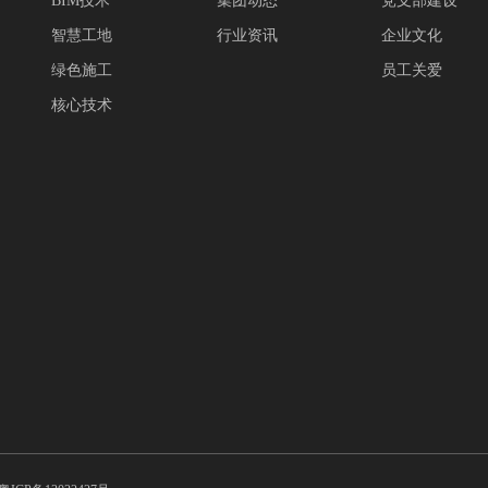
BIM技术
集团动态
党支部建设
智慧工地
行业资讯
企业文化
绿色施工
员工关爱
核心技术