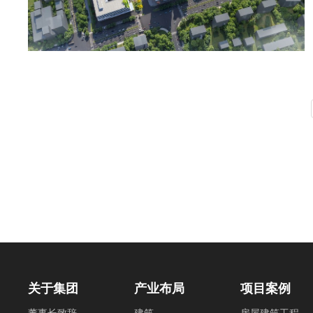
关于集团
产业布局
项目案例