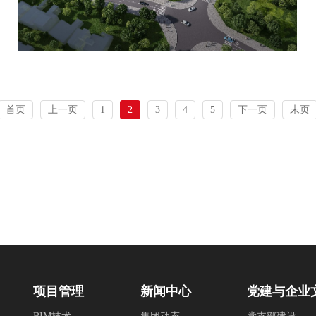
首页
上一页
1
2
3
4
5
下一页
末页
项目管理
新闻中心
党建与企业