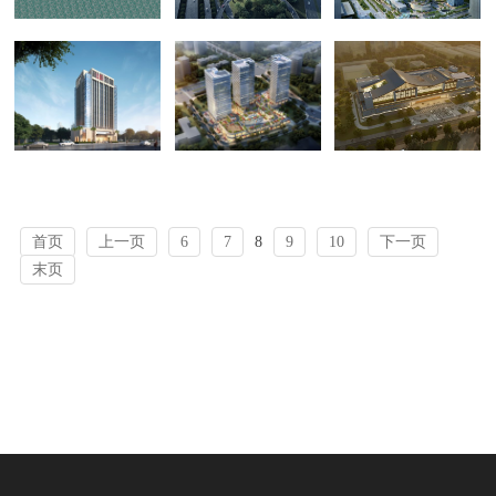
首页
上一页
6
7
8
9
10
下一页
末页